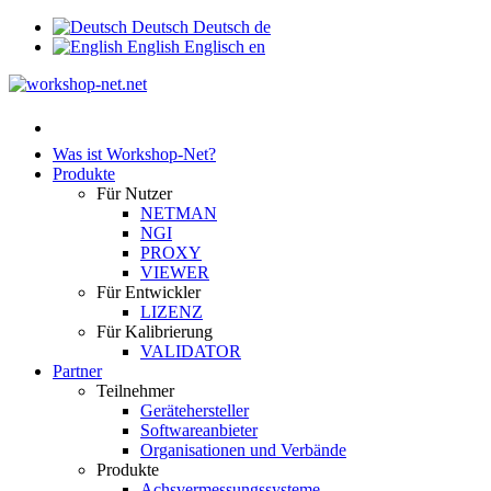
Deutsch
Deutsch
de
English
Englisch
en
Was ist Workshop-Net?
Produkte
Für Nutzer
NETMAN
NGI
PROXY
VIEWER
Für Entwickler
LIZENZ
Für Kalibrierung
VALIDATOR
Partner
Teilnehmer
Gerätehersteller
Softwareanbieter
Organisationen und Verbände
Produkte
Achsvermessungssysteme