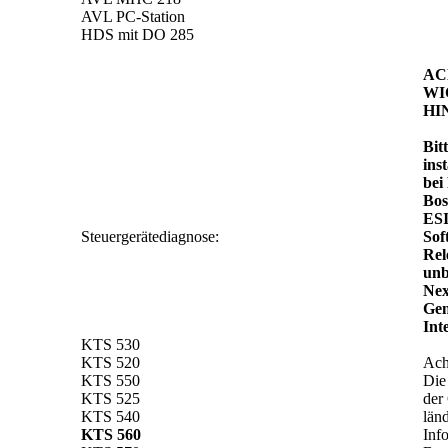
AVL PC-Station
HDS mit DO 285
AC
WI
HI
Bit
inst
bei
Bos
ESI
Steuergerätediagnose:
Sof
Rel
unb
Nex
Gen
Int
KTS 530
KTS 520
Ach
KTS 550
Die
KTS 525
der 
KTS 540
länd
KTS 560
Inf