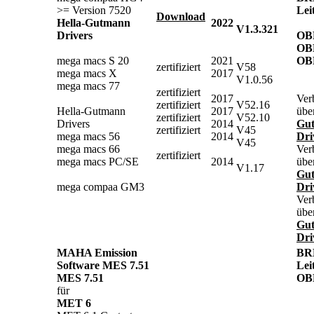
>= Version 7520
Lei
Download
Hella-Gutmann
2022
V1.3.321
Drivers
OB
OB
mega macs S 20
2021
OB
zertifiziert
V58
mega macs X
2017
V1.0.56
mega macs 77
zertifiziert
2017
Ver
zertifiziert
V52.16
Hella-Gutmann
2017
übe
zertifiziert
V52.10
Drivers
2014
Gu
zertifiziert
V45
mega macs 56
2014
Dri
V45
mega macs 66
Ver
zertifiziert
mega macs PC/SE
2014
übe
V1.17
Gu
mega compaa GM3
Dri
Ver
übe
Gu
Dri
MAHA Emission
BR
Software MES 7.51
Lei
MES 7.51
OB
für
MET 6