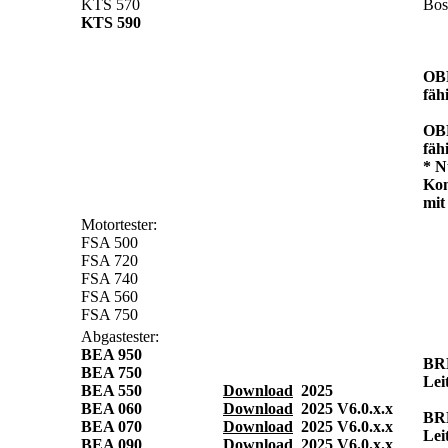
KTS 570
Bo
KTS 590
OB
fäh
OB
fäh
* N
Kom
mit
Motortester:
FSA 500
FSA 720
FSA 740
FSA 560
FSA 750
Abgastester:
BEA 950
BR
BEA 750
Lei
BEA 550
Download
2025
BEA 060
Download
2025
V6.0.x.x
BR
BEA 070
Download
2025
V6.0.x.x
Lei
BEA 090
Download
2025
V6.0.x.x