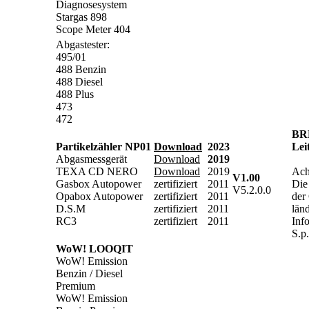
Diagnosesystem
Stargas 898
Scope Meter 404
Abgastester:
495/01
488 Benzin
488 Diesel
488 Plus
473
472
BR
Partikelzähler NP01
Download
2023
Lei
Abgasmessgerät
Download
2019
TEXA CD NERO
Download
2019
Ach
V1.00
Gasbox Autopower
zertifiziert
2011
Die
V5.2.0.0
Opabox Autopower
zertifiziert
2011
der 
D.S.M
zertifiziert
2011
länd
RC3
zertifiziert
2011
Inf
S.p
WoW! LOOQIT
WoW! Emission
Benzin / Diesel
Premium
WoW! Emission