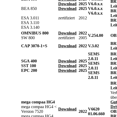
BR
Download
2025
V6.0.x.x
Lei
BEA 850
Download
2025
V6.0.x.x
BR
V6.0.x.x
Lei
ESA 3.011
zertifiziert
2012
BR
ESA 3.110
Lei
ESA 3.140
OMNIBUS 800
Download
2022
V.254.00
OB
SW 800
zertifiziert
2005
BR
CAP 3070-1+S
Download
2022
V.3.02
Lei
SEMS
BR
2.0.11
Lei
SGA 400
Download
2025
SEMS
BR
SST 100
Download
2025
2.0.11
Lei
EPC 200
Download
2025
SEMS
BR
2.0.11
Lei
BR
Lei
Ver
übe
mega compaa HG4
Gu
mega compaa HG4 <
Dri
Download
V6620
Version 7520
2022
OB
01.06.660
mega compaa HG4
BR