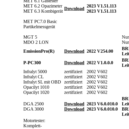
MET 6.1 Gastester
MET 6.2 Opazimeter
2023
V1.51.113
Download
MET 6.3 Kombigerät
2023
V1.51.113
MET PC7.0 Basic
Partikelmessgerät
MGT 5
Nur
MDO 2 LON
Nur
BR
EmissionPro(R)
Download
2022
V254.00
Lei
BR
P-PC300
Download
2022
V1.0.0.0
Lei
Infralyt 5000
zertifiziert
2002
V602
Infralyt CL
zertifiziert
2002
V602
Infralyt SL mit OBD
zertifiziert
2002
V602
Opacilyt 1010
zertifiziert
2002
V602
Opacilyt 1020
zertifiziert
2002
V602
BR
DGA 2500
Download
2023
V6.0.010.0
Lei
DGA 3000
Download
2023
V6.0.010.0
BR
Lei
Motortester:
Komplett-