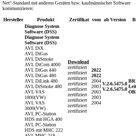
Net“-Standard mit anderen Geräten bzw. kaufmännischer Software
kommunizieren:
Hersteller
Produkt
Zertifikat
vom
ab Version
B
Diagnose System
Software (DSS)
Diagnose System
Software (DSS)
AVL DiX
AVL DiGas
AVL DiSmoke
Download
AVL DiCom 4000
zertifiziert
AVL DiGas 440
2022
zertifiziert
AVL DiGas 480
2022
zertifiziert
AVL DiLink 480
2004
BR
zertifiziert
V.2.6.5475.0
AVL DiSmoke 480
2003
Lei
zertifiziert
V.2.6.5475.0
AVL VAS
2003
OB
zertifiziert
1800(VW)
2003
zertifiziert
AVL VAS
2004
zertifiziert
3600(VW)
zertifiziert
AVL PC-Station
HDS mit HGA 400
AVL PC-Station
HDS mit MHC 222
AVL MHC 218